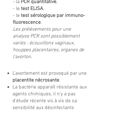
- la
PCR quantitative
,
- le
test ELISA
,
- le
test sérologique par immuno-
fluorescence
.
Les prélèvements pour une
analyse PCR sont possiblement
variés : écouvillons vaginaux,
houppes placentaires, organes de
l’avorton.
L’avortement est provoqué par une
placentite nécrosante
.
La bactérie apparaît résistante aux
agents chimiques, il n’y a pas
d’étude récente vis à vis de sa
sensibilité aux désinfectants
classiques.
La maladie serait
sous-
diagnostiquée chez l’homme
. Elle
se traduit alors par divers