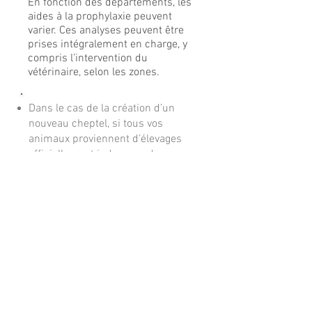
En fonction des départements, les
aides à la prophylaxie peuvent
varier. Ces analyses peuvent être
prises intégralement en charge, y
compris l’intervention du
vétérinaire, selon les zones.
Dans le cas de la création d’un
nouveau cheptel, si tous vos
animaux proviennent d’élevages
officiellement indemnes de
brucellose et que vous avez bien
reçu l’attestation sanitaire qui le
prouve, la qualification est
obtenue directement après envoi
du dit document à la DD(ets)PP.
Ceci à condition que les animaux
soient identifiés correctement
(deux repères posés).
Une dérogation peut être