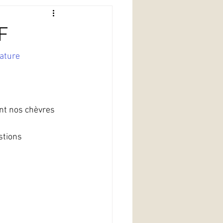
F
ature 
nt nos chèvres 
stions 