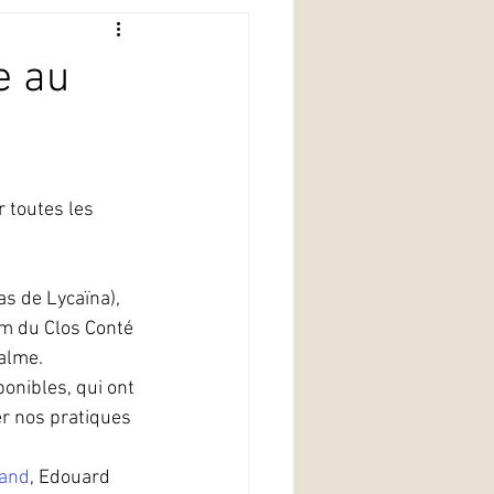
e au
 toutes les 
s de Lycaïna), 
am du Clos Conté 
calme.
onibles, qui ont 
er nos pratiques 
gand
, Edouard 