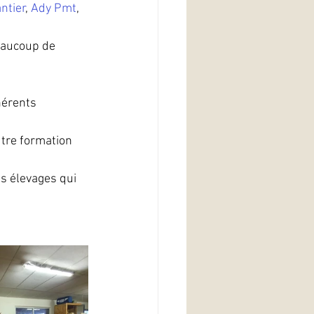
ntier
, 
Ady Pmt
, 
eaucoup de 
hérents 
utre formation 
s élevages qui 