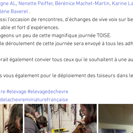
rgne AL
, 
Nenette Peiffer
, 
Bérénice Machet-Martin
, 
Karine La
lène Baverel
 .
ussi l'occasion de rencontres, d’échanges de vive voix sur b
dable et fort d’expériences.
ageons un peu de cette magnifique journée TOISE.
e déroulement de cette journée sera envoyé à tous les ad
erait également convier tous ceux qui le souhaitent à une a
 vous également pour le déploiement des toiseurs dans le
ure
#elevage
#elevagedechevre
edelachevreminiaturefrançaise