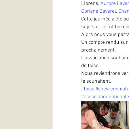
Llorens, 
Aurore Lave
Doriane Baverel
, 
Char
Cette journée a été a
sujets et ce fut formi
Alors nous vous part
Un compte rendu sur l
prochainement.
L’association souhait
de toise.
Nous reviendrons vers
le souhaitent.
#toise
#chevreminiat
#associationnational