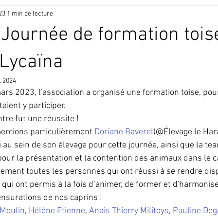
23
1 min de lecture
Journée de formation tois
 Lycaïna
. 2024
rs 2023, l'association a organisé une formation toise, pour
ient y participer.
tre fut une réussite !
ercions particulièrement 
Doriane Baverel
(@Élevage le Hara
i au sein de son élevage pour cette journée, ainsi que la te
 pour la présentation et la contention des animaux dans le 
ment toutes les personnes qui ont réussi à se rendre disp
 qui ont permis à la fois d’animer, de former et d'harmonis
nsurations de nos caprins !
 Moulin
, 
Hélène Etienne
, 
Anais Thierry Militoys
, 
Pauline De